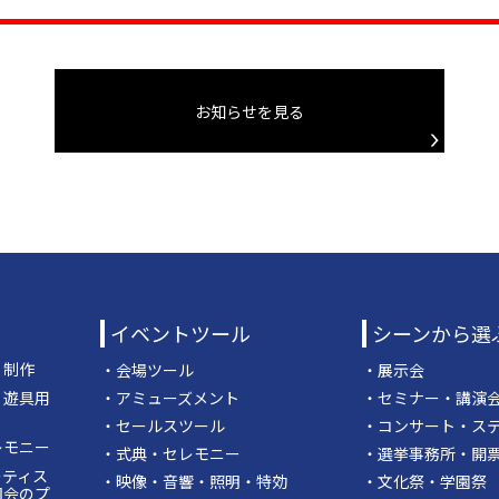
お知らせを見る
イベントツール
シーンから選
・制作
・会場ツール
・展示会
・遊具用
・アミューズメント
・セミナー・講演
・セールスツール
・コンサート・ス
レモニー
・式典・セレモニー
・選挙事務所・開
ーティス
・映像・音響・照明・特効
・文化祭・学園祭
司会のプ