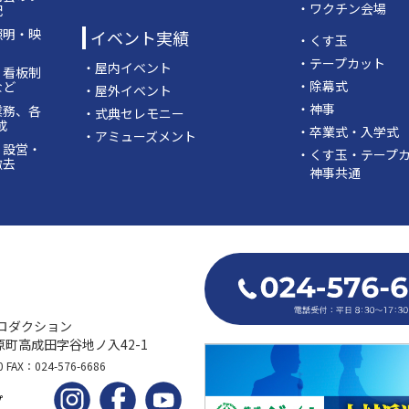
・ワクチン会場
配
照明・映
イベント実績
・くす玉
・テープカット
・屋内イベント
・看板制
・除幕式
など
・屋外イベント
・神事
業務、各
・式典セレモニー
成
・卒業式・入学式
・アミューズメント
・設営・
・くす玉・テープ
撤去
神事共通
ロダクション
町高成田字谷地ノ入42-1
0 FAX：024-576-6686
プ