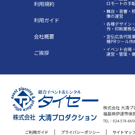
利用規約
ロモートの手
・舞台・音響・
像の運営
利用ガイド
・各種デザイン
作・印刷業務
会社概要
・宣伝広告代理
種PRツール作
・イベント会場
ご挨拶
運営・管理・
株式会社 大清プ
福島県伊達市保原
TEL：024-576-665
ご利用ガイド
プライバシーポリシー
サイトマッ