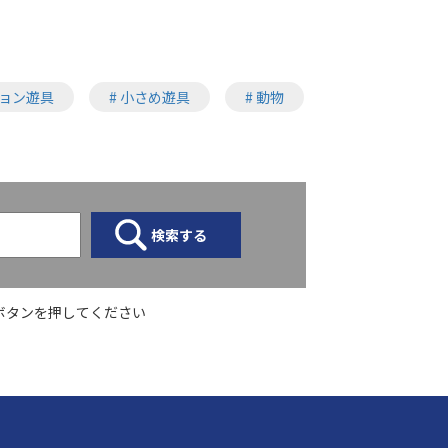
ション遊具
# 小さめ遊具
# 動物
ボタンを押してください