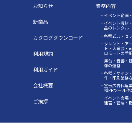
お知らせ
業務内容
・イベント企画
新商品
・イベント機材
品のレンタル
・各種式典・セ
カタログダウンロード
・タレント・ア
ト・大道芸・
利用規約
ロモートの手
・舞台・音響・
像の運営
利用ガイド
・各種デザイン
作・印刷業務
会社概要
・宣伝広告代理
種PRツール作
・イベント会場
ご挨拶
運営・管理・