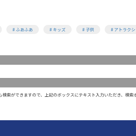
# ふあふあ
# キッズ
# 子供
# アトラク
も検索ができますので、上記のボックスにテキスト入力いただき、検索