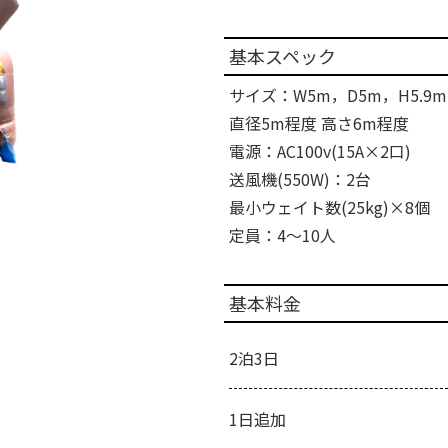
基本スペック
サイズ：W5m，D5m，H5.9m 
直径5m程度 高さ6m程度
電源：AC100v(15A×2口)
送風機(550W)：2台
最小ウェイト数(25kg)×8個
定員：4～10人
基本料金
2泊3日
1日追加