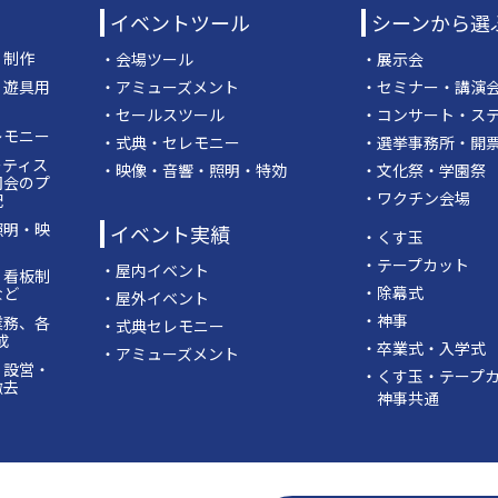
イベントツール
シーンから選
・制作
・会場ツール
・展示会
・遊具用
・アミューズメント
・セミナー・講演
・セールスツール
・コンサート・ス
レモニー
・式典・セレモニー
・選挙事務所・開
ーティス
・映像・音響・照明・特効
・文化祭・学園祭
司会のプ
・ワクチン会場
配
照明・映
イベント実績
・くす玉
・テープカット
・屋内イベント
・看板制
・除幕式
など
・屋外イベント
・神事
業務、各
・式典セレモニー
成
・卒業式・入学式
・アミューズメント
・設営・
・くす玉・テープ
撤去
神事共通