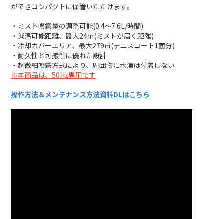
ができコンパクトに保管いただけます。
・ミスト噴霧量の調整可能(0.4～7.6L/時間)
・減温可能距離、最大24m(ミストが届く距離)
・冷却カバーエリア、最大279㎥(テニスコート1面分)
・耐久性と可搬性に優れた設計
・超微細噴霧方式により、周囲物に水滴は付着しない
※本商品は、50Hz専用です
操作方法＆メンテナンス方法資料DLはこちら