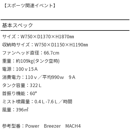
【スポーツ関連イベント】
基本スペック
サイズ：W750×D1370×H1870㎜
収納時サイズ：W750×D1150×H1190㎜
ファンヘッド直径：66.7cm
重量：約109㎏(タンク空時)
電源：100ｖ15Ａ
消費電力：110ｖ／平均990ｗ 9Ａ
タンク容量：322Ｌ
首振り機能：60°
ミスト噴霧量：0.4Ｌ-7.6Ｌ／時間
風量：396㎥
参考型番：Power Breezer MACH4