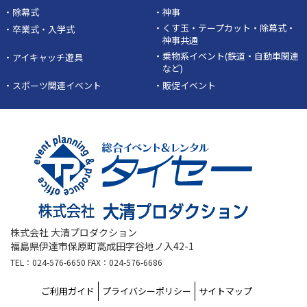
・除幕式
・神事
・くす玉・テープカット・除幕式・
・卒業式・入学式
神事共通
・乗物系イベント(鉄道・自動車関連
・アイキャッチ遊具
など)
・スポーツ関連イベント
・販促イベント
株式会社 大清プロダクション
福島県伊達市保原町高成田字谷地ノ入42-1
TEL：024-576-6650 FAX：024-576-6686
ご利用ガイド
プライバシーポリシー
サイトマップ