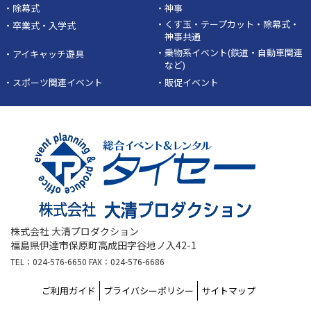
・除幕式
・神事
・くす玉・テープカット・除幕式・
・卒業式・入学式
神事共通
・乗物系イベント(鉄道・自動車関連
・アイキャッチ遊具
など)
・スポーツ関連イベント
・販促イベント
株式会社 大清プロダクション
福島県伊達市保原町高成田字谷地ノ入42-1
TEL：024-576-6650 FAX：024-576-6686
ご利用ガイド
プライバシーポリシー
サイトマップ