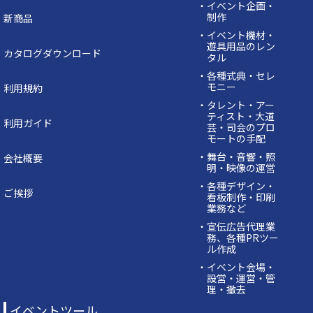
・イベント企画・
制作
新商品
・イベント機材・
遊具用品のレン
カタログダウンロード
タル
・各種式典・セレ
モニー
利用規約
・タレント・アー
ティスト・大道
利用ガイド
芸・司会のプロ
モートの手配
・舞台・音響・照
会社概要
明・映像の運営
・各種デザイン・
ご挨拶
看板制作・印刷
業務など
・宣伝広告代理業
務、各種PRツー
ル作成
・イベント会場・
設営・運営・管
理・撤去
イベントツール